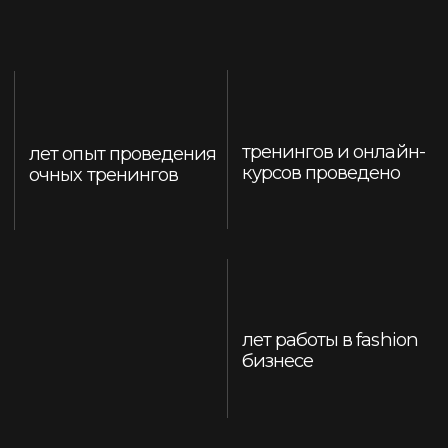
бизнесе
Тренер Школы Нины
Зверевой, стилист. Умеет и
учит использовать
возможности моды для
достижения любых целей и
задач, точно и эффективно
Cтилист. Глубокое и всестороннее знание и
понимание моды и ее инструментов. Более 30
лет работы в fashion бизнесе: - директор
международного агентства моделей. Открыла
миру несколько известных топ моделей,
изменивших историю моды. - регулярно
присутствовала на показах, за кулисами на
fashion-week в Нью-Йорке, Париже, в моментах
создания брендовых образов. - организатор
фестивалей - конкурсов молодых дизайнеров
"Золотой Подиум" (один из самых статусных
конкурсов для молодых дизайнеров в РФ). -
модель и личный помощник Сергея Зверева.