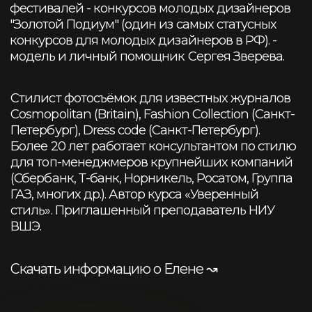
Уверенный стиль
Индивидуальный имидж и
фотогеничность: личный стиль,
капсульный гардероб, позирование и
практические рекомендации для
успешной съемки
Подробнее ↝
4 часа, очно
с
вяжитесь с
нами:
Остались вопросы или нужна
помощь?
Свяжитесь с нами