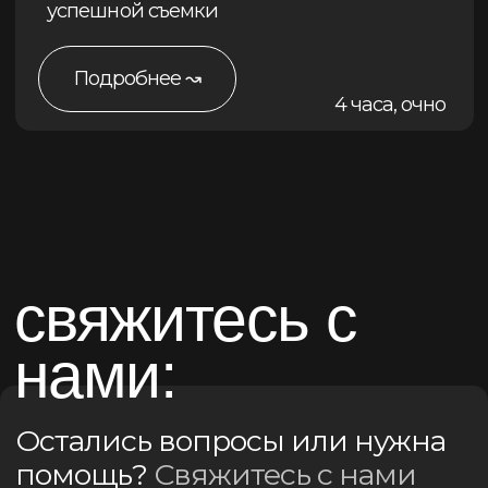
менеджер
образовательных проектов
Ксения Миллер
менеджер
образовательных проектов
шк
о
ла
публичных
коммуникаций