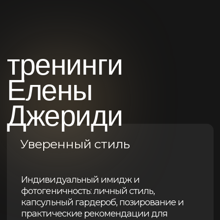
любым удобным вам
способом:
Позвонить Руфине ↝
Позвонить Ксении ↝
Напишите в Telegram ↝
Напишите в WhatsApp ↝
Напишите на e-mail ↝
Обратный звонок ↝
Руфина Клишковская