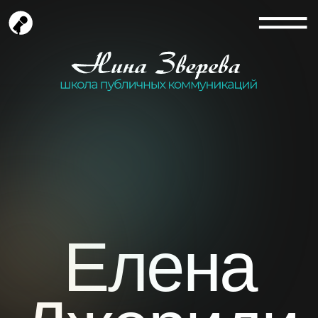
Е
лена
Джериди