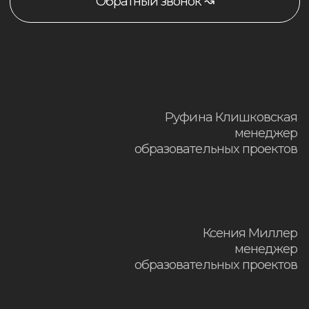
Сведения об образовательной
организации
Разработка сайта ↝
© ЧУ ДО «Школа Нины Зверевой», 2015-
2026 г. ОГРНИП 314526209400011 ИНН
526200741677 office@praktika-nz.ru