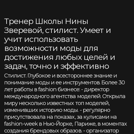
Стилист фотосъёмок для известных журналов
Cosmopolitan (Britain), Fashion Collection (Санкт-
Петербург), Dress code (Санкт-Петербург).
Более 20 лет работает консультантом по стилю
для топ-менеджмеров крупнейших компаний
(Сбербанк, Т-банк, Норникель, Росатом, Группа
ГАЗ, многих др.). Автор курса «Уверенный
стиль». Приглашенный преподаватель НИУ
ВШЭ.
Скачать информацию о Елене ↝
тренинги
Елены
Джериди