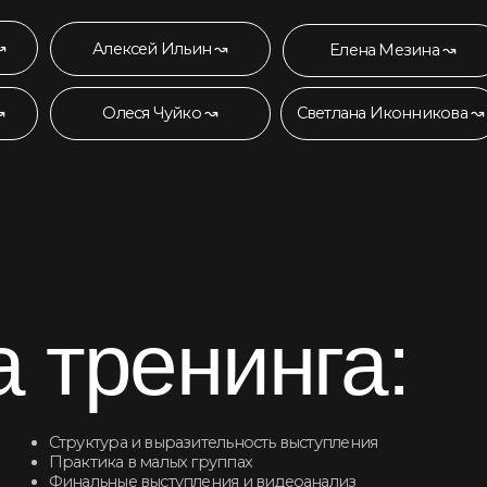
тренинга:
труктура и выразительность выступления
рактика в малых группах
инальные выступления и видеоанализ
братная связь от Нины Зверевой
11:45 – 14:00 Практика