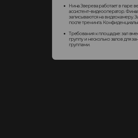
п
о
результат
Научатся удерживать внимание аудитории
Освоят формулу «Цель-аудитория-формат-момент»