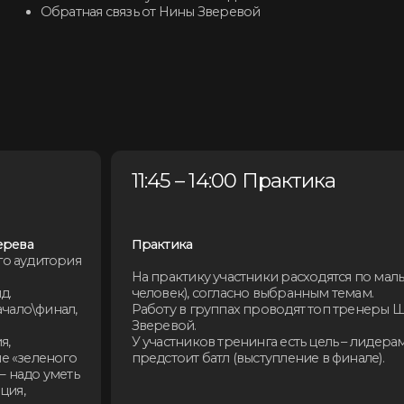
Практика
тория
На практику участники расходятся по малым группам (до 
человек), согласно выбранным темам.
Работу в группах проводят топ тренеры Школы Нины
инал,
Зверевой.
У участников тренинга есть цель – лидерам малых групп
предстоит батл (выступление в финале).
еного
уметь
я-
: Как
ать
14:00 - 15:00 Обед