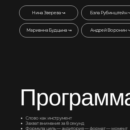
Пр
о
грамма 
Слово как инструмент
С
Захват внимания за 8 секунд
П
Формула: цель — аудитория — формат — момент
Ф
Работа с возражениями и каверзными вопросами
О
↜
↝
10:00-11:30