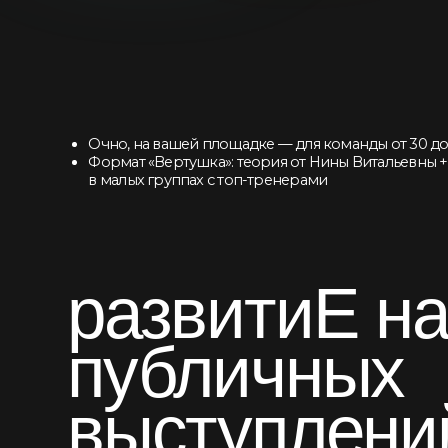
Очно, на вашей площадке — для команды от 30 до 120 че
Формат «Вертушка»: теория от Нины Витальевны + практи
в малых группах с топ-тренерами
разв
и
тиЕ нав
публичных
вы
с
туплений
от Нины Звер