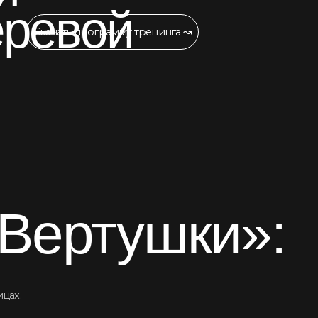
ерту
ш
ки»:
Лилия 
Алексей Ильин ↝
Елена Мезина ↝
Олеся Чуйко ↝
Светлана Иконникова ↝
Алексан