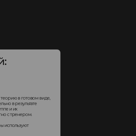
 в готовом виде,
результате
х
енером.
льзуют
тренер и
ыступления
ирается сразу
рантируется.
ью на всю
 малыми