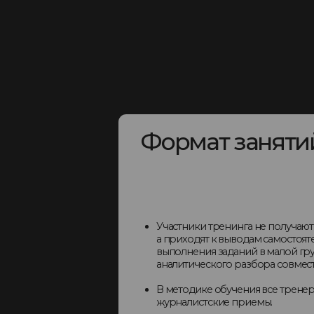
Участники тренинга не получают теорию
а приходят к выводам самостоятельно в 
выполнения заданий в малой группе и и
аналитического разбора совместно с тр
В методике обучения все тренеры испо
журналистские приемы.
Нина Зверева работает в паре: ведущий 
ассистент–видеооператор. Финальные в
записываются на видеокамеру. Запись ст
после тренинга. Конфиденциальность га
Требования к площадке: зал вместимост
группу и несколько залов для занятий с
группами.