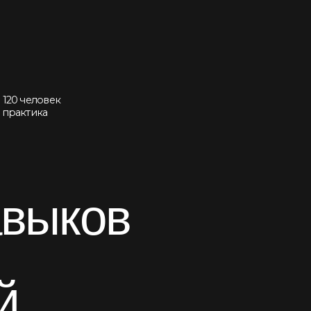
ловек
ка
ыков
евой
Скачать программу тренинга ↝