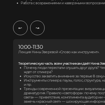
Лекция Нины Зверевой «Слово как инструмент».
Теоретическую часть всем участникам даёт Нина Зверева
Почему люди перестали слушать друг друга? Чего ауди
ждет от спикера?
Искусство захватить внимание за первые 8 секунд.
Инструменты спикера: паузы, голос, структура, начало\ф
и пр.
Тренды современной презентации: визуализация,
драматургия. Правило «светофора»: почему после «зел
света» — приветствия, комплимента аудитории — надо 
зажечь «красный свет» — шокирующая информация,
неожиданный вопрос, неожиданный ракурс.
Как готовиться к выступлению. Формула: цель-аудитори
формат-момент. Пояснение по каждому пункту формулы
узнать аудиторию и вовлечь ее в свое сообщение? Как
правильно подобрать формат выступления? Как учитыв
и использовать момент?
Работа с возражениями, техника уходов от сложных
вопросов, технология убеждения и воодушевления
слушателей.
11:30 – 11:45 Перерыв на кофе